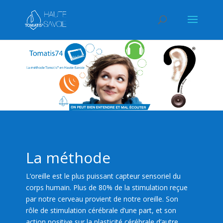
La méthode
L’oreille est le plus puissant capteur sensoriel du
corps humain. Plus de 80% de la stimulation reçue
par notre cerveau provient de notre oreille. Son
rôle de stimulation cérébrale d’une part, et son
action positive sur la plasticité cérébrale d’autre